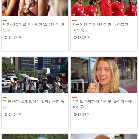
비만 치료제를 복용하면 '술 생각이 안
자국에선 축구 금지지만 … 아프간
난다'…
여자 축구 …
1시간 전
5시간 전
'어떤 색과 소재 입어야 할까?' 폭염 속
디지털 카메라와 아이팟, 줄이어폰에
건…
빠진 Z세…
6시간 전
9시간 전