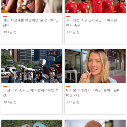
비만 치료제를 복용하면 '술 생각이 안
자국에선 축구 금지지만 … 아프간
난다'…
여자 축구 …
1일 전
1일 전
'어떤 색과 소재 입어야 할까?' 폭염 속
디지털 카메라와 아이팟, 줄이어폰에
건…
빠진 Z세…
1일 전
1일 전