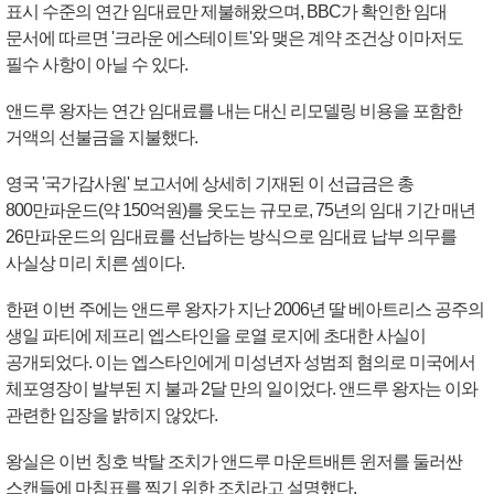
표시 수준의 연간 임대료만 제불해왔으며, BBC가 확인한 임대
문서에 따르면 '크라운 에스테이트'와 맺은 계약 조건상 이마저도
필수 사항이 아닐 수 있다.
앤드루 왕자는 연간 임대료를 내는 대신 리모델링 비용을 포함한
거액의 선불금을 지불했다.
영국 '국가감사원' 보고서에 상세히 기재된 이 선급금은 총
800만파운드(약 150억원)를 웃도는 규모로, 75년의 임대 기간 매년
26만파운드의 임대료를 선납하는 방식으로 임대료 납부 의무를
사실상 미리 치른 셈이다.
한편 이번 주에는 앤드루 왕자가 지난 2006년 딸 베아트리스 공주의
생일 파티에 제프리 엡스타인을 로열 로지에 초대한 사실이
공개되었다. 이는 엡스타인에게 미성년자 성범죄 혐의로 미국에서
체포영장이 발부된 지 불과 2달 만의 일이었다. 앤드루 왕자는 이와
관련한 입장을 밝히지 않았다.
왕실은 이번 칭호 박탈 조치가 앤드루 마운트배튼 윈저를 둘러싼
스캔들에 마침표를 찍기 위한 조치라고 설명했다.