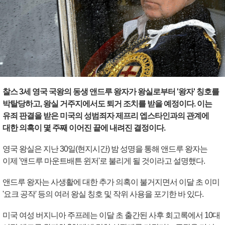
찰스 3세 영국 국왕의 동생 앤드루 왕자가 왕실로부터 '왕자' 칭호를
박탈당하고, 왕실 거주지에서도 퇴거 조치를 받을 예정이다. 이는
유죄 판결을 받은 미국의 성범죄자 제프리 엡스타인과의 관계에
대한 의혹이 몇 주째 이어진 끝에 내려진 결정이다.
영국 왕실은 지난 30일(현지시간) 밤 성명을 통해 앤드루 왕자는
이제 '앤드루 마운트배튼 윈저'로 불리게 될 것이라고 설명했다.
앤드루 왕자는 사생활에 대한 추가 의혹이 불거지면서 이달 초 이미
'요크 공작' 등의 여러 왕실 칭호 및 작위 사용을 포기한 바 있다.
미국 여성 버지니아 주프레는 이달 초 출간된 사후 회고록에서 10대