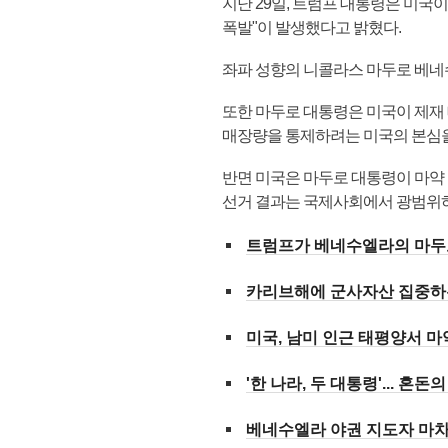
지난 29일, 트럼프 대통령은 미국
폭발"이 발생했다고 밝혔다.
좌파 성향의 니콜라스 마두로 베네
또한 마두로 대통령은 미국이 제재
매장량을 통제하려는 미국의 본심을
반면 미국은 마두로 대통령이 마약
선거 결과는 국제사회에서 광범위하
트럼프가 베네수엘라의 마두
카리브해에 군사자산 집중하는
미국, 남미 인근 태평양서 마약
'한 나라, 두 대통령'... 혼
베네수엘라 야권 지도자 마차