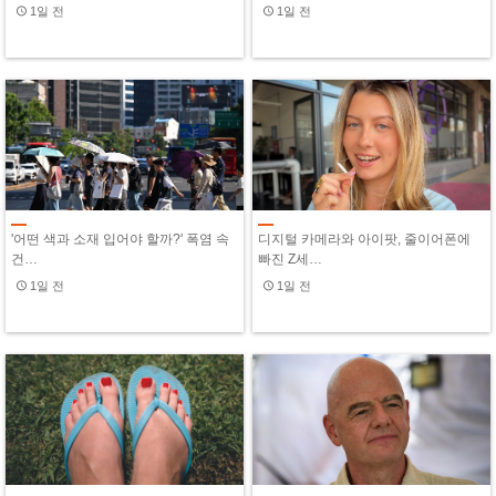
1일 전
1일 전
'어떤 색과 소재 입어야 할까?' 폭염 속
디지털 카메라와 아이팟, 줄이어폰에
건…
빠진 Z세…
1일 전
1일 전