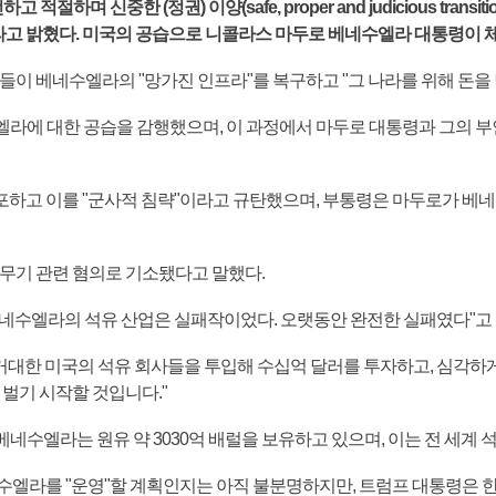
하며 신중한 (정권) 이양(safe, proper and judicious trans
이라고 밝혔다. 미국의 공습으로 니콜라스 마두로 베네수엘라 대통령이 
들이 베네수엘라의 "망가진 인프라"를 복구하고 "그 나라를 위해 돈을 
엘라에 대한 공습을 감행했으며, 이 과정에서 마두로 대통령과 그의 
하고 이를 "군사적 침략"이라고 규탄했으며, 부통령은 마두로가 베
 무기 관련 혐의로 기소됐다고 말했다.
네수엘라의 석유 산업은 실패작이었다. 오랫동안 완전한 실패였다"고 
 거대한 미국의 석유 회사들을 투입해 수십억 달러를 투자하고, 심각하게
 벌기 시작할 것입니다."
베네수엘라는 원유 약 3030억 배럴을 보유하고 있으며, 이는 전 세계 석
엘라를 "운영"할 계획인지는 아직 불분명하지만, 트럼프 대통령은 한