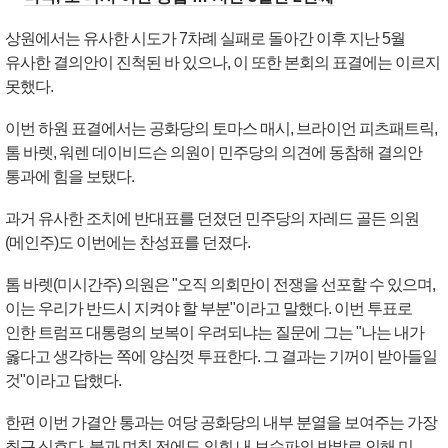
상원에서는 유사한 시도가 7차례 실패로 돌아간 이후 지난 5월
유사한 결의안이 진척된 바 있으나, 이 또한 본회의 표결에는 이르지
못했다.
이번 하원 표결에서는 공화당의 토마스 매시, 브라이언 피츠패트릭,
톰 바렛, 워렌 데이비드슨 의원이 민주당의 의견에 동참해 결의안
통과에 힘을 보탰다.
과거 유사한 조치에 반대표를 던졌던 민주당의 자레드 골든 의원
(메인주)도 이번에는 찬성표를 던졌다.
톰 바렛(미시간주) 의원은 "오직 의회만이 전쟁을 선포할 수 있으며,
이는 우리가 반드시 지켜야 할 부분"이라고 말했다. 이번 투표로
인한 트럼프 대통령의 보복이 우려되냐는 질문에 그는 "나는 내가
옳다고 생각하는 쪽에 양심껏 투표한다. 그 결과는 기꺼이 받아들일
것"이라고 답했다.
한편 이번 가결안 통과는 여당 공화당의 내부 분열을 보여주는 가장
최근 신호다. 불과 며칠 전에도 의회 내 보수파의 반발로 인해 미