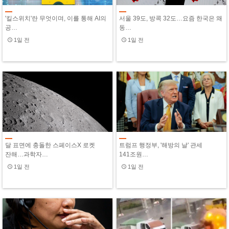
'킬스위치'란 무엇이며, 이를 통해 AI의
서울 39도, 방콕 32도…요즘 한국은 왜
공…
동…
1일 전
1일 전
달 표면에 충돌한 스페이스X 로켓
트럼프 행정부, '해방의 날' 관세
잔해…과학자…
141조원…
1일 전
1일 전