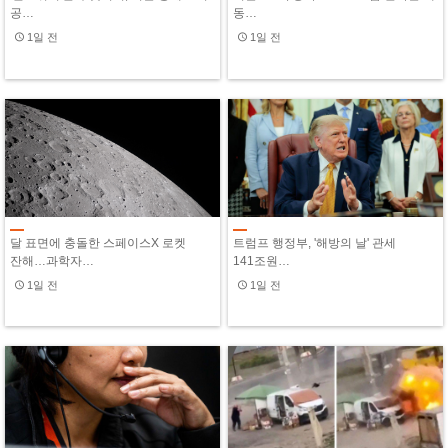
공…
동…
1일 전
1일 전
달 표면에 충돌한 스페이스X 로켓
트럼프 행정부, '해방의 날' 관세
잔해…과학자…
141조원…
1일 전
1일 전