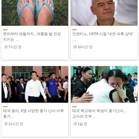
쪼리부터 샌들까지...여름철 발 건강
인판티노, UEFA 시절 '내연 의혹 상대'
지키는 …
…
7시간 전
10시간 전
태국 총리, 8명 사망한 총기 난사 이후
태국 학교에서 학생이 총기난사...
총기…
교사와 조부…
11시간 전
1일 전