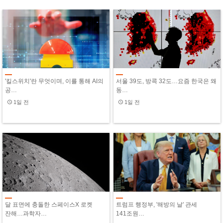
'킬스위치'란 무엇이며, 이를 통해 AI의
서울 39도, 방콕 32도…요즘 한국은 왜
공…
동…
1일 전
1일 전
달 표면에 충돌한 스페이스X 로켓
트럼프 행정부, '해방의 날' 관세
잔해…과학자…
141조원…