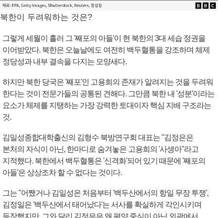
북한이 두려워하는 것은?
그렇게 세월이 흘러 그 '째포의 아들'이 현 북한의 3대 세습 정권을
이어받았다. 북한은 오늘날에도 여전히 백두혈통을 강조하며 체제
정당성과 내부 결속을 다지는 모양새다.
하지만 북한 당국은 '째포'인 고용희의 존재가 알려지는 것을 두려워
한다는 것이 전문가들의 공통된 견해다. 그만큼 북한 내 '성분'이라는
요소가 체제를 지탱하는 가장 강력한 토대이자 핵심 지배 구조라는
것.
김일성종합대학출신의 김형수 북방연구회 대표는 "김정은은
본처의 자식이 아닌, 한마디로 숨겨놓은 고용희의 '사생아"라고
지적했다. 북한에서 백두혈통은 '신격화'되어 있기 때문에 '째포의
아들'은 상상조차 할 수 없다는 것이다.
그는 "어쨌거나 김일성은 처음부터 '백두산에서의 항일 무장 투쟁',
김정일은 '백두산에서 태어났다'는 서사를 확실하게 각인시키며
등장했지만, 그와 달리 김정은은 왜 평양 중심이 아닌 외곽에서