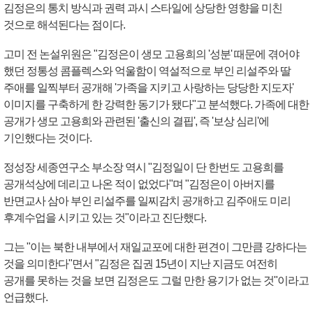
김정은의 통치 방식과 권력 과시 스타일에 상당한 영향을 미친
것으로 해석된다는 점이다.
고미 전 논설위원은 "김정은이 생모 고용희의 '성분' 때문에 겪어야
했던 정통성 콤플렉스와 억울함이 역설적으로 부인 리설주와 딸
주애를 일찍부터 공개해 '가족을 지키고 사랑하는 당당한 지도자'
이미지를 구축하게 한 강력한 동기가 됐다"고 분석했다. 가족에 대한
공개가 생모 고용희와 관련된 '출신의 결핍', 즉 '보상 심리'에
기인했다는 것이다.
정성장 세종연구소 부소장 역시 "김정일이 단 한번도 고용희를
공개석상에 데리고 나온 적이 없었다"며 "김정은이 아버지를
반면교사 삼아 부인 리설주를 일찌감치 공개하고 김주애도 미리
후계수업을 시키고 있는 것"이라고 진단했다.
그는 "이는 북한 내부에서 재일교포에 대한 편견이 그만큼 강하다는
것을 의미한다"면서 "김정은 집권 15년이 지난 지금도 여전히
공개를 못하는 것을 보면 김정은도 그럴 만한 용기가 없는 것"이라고
언급했다.