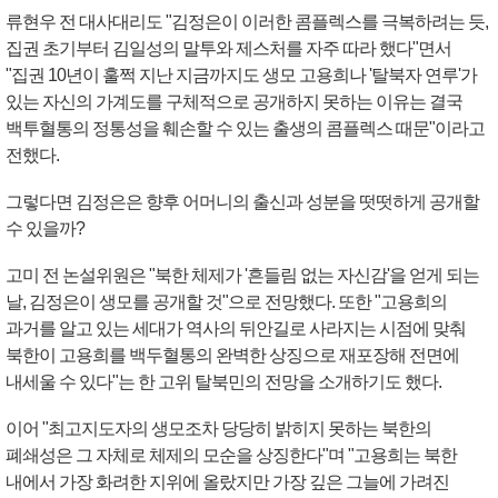
류현우 전 대사대리도 "김정은이 이러한 콤플렉스를 극복하려는 듯,
집권 초기부터 김일성의 말투와 제스처를 자주 따라 했다"면서
"집권 10년이 훌쩍 지난 지금까지도 생모 고용희나 '탈북자 연루'가
있는 자신의 가계도를 구체적으로 공개하지 못하는 이유는 결국
백투혈통의 정통성을 훼손할 수 있는 출생의 콤플렉스 때문"이라고
전했다.
그렇다면 김정은은 향후 어머니의 출신과 성분을 떳떳하게 공개할
수 있을까?
고미 전 논설위원은 "북한 체제가 '흔들림 없는 자신감'을 얻게 되는
날, 김정은이 생모를 공개할 것"으로 전망했다. 또한 "고용희의
과거를 알고 있는 세대가 역사의 뒤안길로 사라지는 시점에 맞춰
북한이 고용희를 백두혈통의 완벽한 상징으로 재포장해 전면에
내세울 수 있다"는 한 고위 탈북민의 전망을 소개하기도 했다.
이어 "최고지도자의 생모조차 당당히 밝히지 못하는 북한의
폐쇄성은 그 자체로 체제의 모순을 상징한다"며 "고용희는 북한
내에서 가장 화려한 지위에 올랐지만 가장 깊은 그늘에 가려진