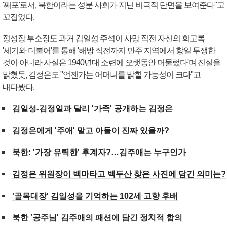
'째포'로서, 북한이라는 성분 사회가 지닌 비극적 단면을 보여준다"고
꼬집었다.
정성장 부소장도 과거 김일성 주석이 사망 직전 자신의 회고록
'세기와 더불어'를 통해 '해방 직전까지 만주 지역에서 항일 투쟁한
것이 아니라 사실은 1940년대 소련에 오랫동안 머물렀다'며 진실을
밝혔듯, 김정은도 "언젠가는 어머니를 밝힐 가능성이 크다"고
내다봤다.
김일성-김정일과 달리 '가족' 공개하는 김정은
김정은에게 '주애' 말고 아들이 진짜 있을까?
북한: '가장 유력한' 후계자?…김주애는 누구인가
김정은 위원장이 백마타고 백두산 찾은 사진에 담긴 의미는?
'골목대장' 김일성을 기억하는 102세 고향 후배
북한 '공주님' 김주애의 패션에 담긴 정치적 함의