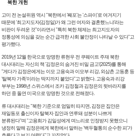
북한 개헌
고미 전 논설위원 역시 "북한에서 '째포'는 '스파이'로 여겨지기
때문에 '최고지도자(김정일)가 왜 그런 여자와 결혼했느냐'라는
비판이 두려운 것"이라면서 "특히 북한 체제는 최고지도자의
정통성에 의심을 갖는 순간 급격한 사회 불안정이 나타날 수 있다"고
평가했다.
2019년 12월 한국으로 망명한 류현우 전 쿠웨이트 주재 북한
대사대리는 자신의 책 '김정은의 숨겨진 비밀 금고'(2025)를 통해
"게다가 김정은에게는 이모 고용숙과 이모부 리강, 외삼촌 고동훈 등
'탈북자 가족'이라는 딱지까지 붙었다"고 밝혔다. 고용숙과 리강
부부는 1998년 스위스에서 조카 김정철과 김정은의 뒷바라지를
하던 중 돌연 미국으로 망명한 것으로 전해졌다.
류 대사대리는 "북한 기준으로 엄밀히 따지면, 김정은 집안은
재일동포 출신이자 탈북자 집안과 연루돼 성분이 나쁘게
분류된다"며 "고용희가 김일성에게 며느리로 인정받지 못했으니
냉정히 말해 김정은에게 북한에서 말하는 '백두혈통의 순수한 피'가
흐른다고 보기 어렵다"고 꼬집었다.