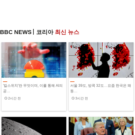
BBC NEWS
코리아
최신 뉴스
'킬스위치'란 무엇이며, 이를 통해 AI의
서울 39도, 방콕 32도…요즘 한국은 왜
공…
동…
2시간 전
3시간 전