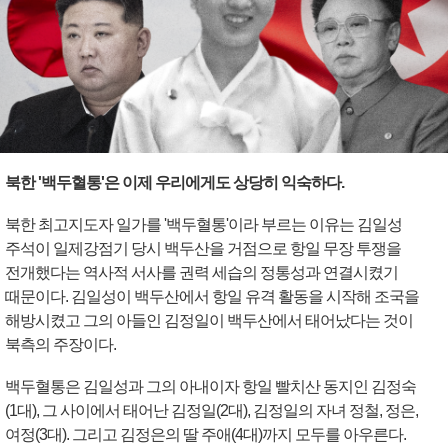
북한 '백두혈통'은 이제 우리에게도 상당히 익숙하다.
북한 최고지도자 일가를 '백두혈통'이라 부르는 이유는 김일성
주석이 일제강점기 당시 백두산을 거점으로 항일 무장 투쟁을
전개했다는 역사적 서사를 권력 세습의 정통성과 연결시켰기
때문이다. 김일성이 백두산에서 항일 유격 활동을 시작해 조국을
해방시켰고 그의 아들인 김정일이 백두산에서 태어났다는 것이
북측의 주장이다.
백두혈통은 김일성과 그의 아내이자 항일 빨치산 동지인 김정숙
(1대), 그 사이에서 태어난 김정일(2대), 김정일의 자녀 정철, 정은,
여정(3대). 그리고 김정은의 딸 주애(4대)까지 모두를 아우른다.