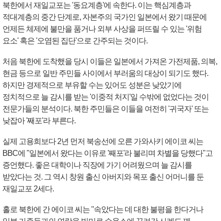
북한에서 재일교포는 '동요계층'에 속한다. 이는 핵심계층과
적대계층의 중간 단계로, 자본주의 국가인 일본에서 왔기 때문에
언제든 체제에 불만을 품거나 외부 사상을 퍼뜨릴 수 있는 '위험
요소' 혹은 '오염된 집단'으로 간주되는 것이다.
처음 북한에 도착했을 당시 이들은 일본에서 가져온 가전제품, 의복,
현금 등으로 일반 주민들 사이에서 부러움의 대상이 되기도 했다.
하지만 경제적으로 부유할 수는 있어도 성분은 낮았기에
정치적으로 늘 감시를 받는 '이중적 처지'일 수밖에 없었다는 것이
전문가들의 분석이다. 북한 주민들은 이들을 여전히 '귀국자' 또는
낮잡아 '째포'라 부른다.
실제 고용희보다 2년 먼저 북송선에 오른 가와사키 에이코 씨는
BBC에 "일본에서 왔다는 이유로 '째포'라 불리며 차별을 당했다"고
증언했다. 좋은 대학이나 직장에 가기 어려웠으며 늘 감시를
받았다는 것. 그 역시 창원 출신 아버지와 목포 출신 어머니를 둔
재일교포 2세다.
홀로 북한에 간 에이코 씨는 "속았다는 데 대한 불평을 한다거나