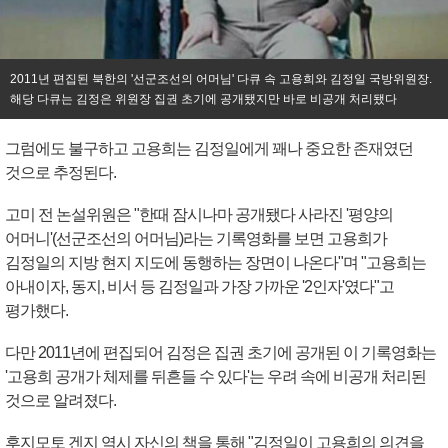
2011년 편집된 북한의 '선군조선의 어머님' 다큐 속 고용희와 김정일 국방위원장.
해당 다큐는 김정은 위원장 집권 초기에 공개됐지만 바로 비공개 처리됐다
그럼에도 불구하고 고용희는 김정일에게 꽤나 중요한 존재였던
것으로 추정된다.
고미 전 논설위원은 "한때 잠시나마 공개됐다 사라진 '평양의
어머니'(선군조선의 어머님)라는 기록영화를 보면 고용희가
김정일의 지방 현지 지도에 동행하는 장면이 나온다"며 "고용희는
아내이자, 동지, 비서 등 김정일과 가장 가까운 '2인자'였다"고
평가했다.
다만 2011년에 편집되어 김정은 집권 초기에 공개된 이 기록영화는
'고용희 공개가 체제를 뒤흔들 수 있다'는 우려 속에 비공개 처리된
것으로 알려졌다.
후지모토 겐지 역시 자신의 책을 통해 "김정일이 고용희의 의견을