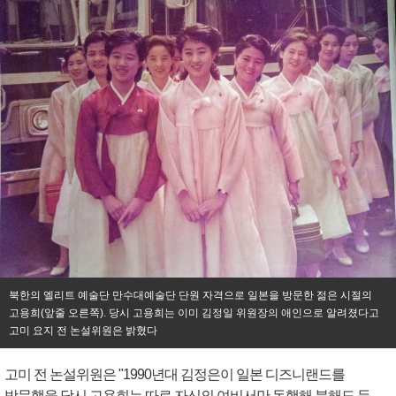
북한의 엘리트 예술단 만수대예술단 단원 자격으로 일본을 방문한 젊은 시절의
고용희(앞줄 오른쪽). 당시 고용희는 이미 김정일 위원장의 애인으로 알려졌다고
고미 요지 전 논설위원은 밝혔다
고미 전 논설위원은 "1990년대 김정은이 일본 디즈니랜드를
방문했을 당시 고용희는 따로 자신의 여비서만 동행해 북해도 등