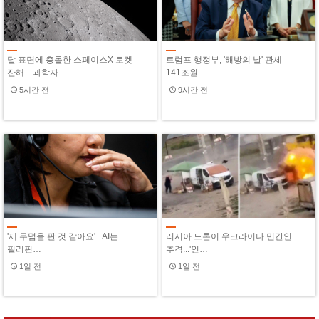
달 표면에 충돌한 스페이스X 로켓
트럼프 행정부, '해방의 날' 관세
잔해…과학자…
141조원…
5시간 전
9시간 전
'제 무덤을 판 것 같아요'...AI는
러시아 드론이 우크라이나 민간인
필리핀…
추격...'인…
1일 전
1일 전