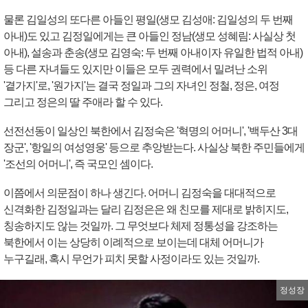
물론 김일성의 또다른 아들인 평일(생모 김성애: 김일성의 두 번째
아내)도 있고 김정일에게는 큰 아들인 정남(생모 성혜림: 사실상 첫
아내), 설송과 춘송(생모 김영숙: 두 번째 아내이자 유일한 법적 아내)
등 다른 자녀들도 있지만 이들은 모두 권력에서 밀려난 소위
'곁가지'로, '원가지'는 결국 정일과 그의 자녀인 정철, 정은, 여정
그리고 정은의 딸 주애라 할 수 있다.
선전선동이 일상인 북한에서 김정숙은 '혁명의 어머니', '백두산 3대
장군', '항일의 여성영웅' 등으로 추앙받는다. 사실상 북한 주민들에게
'조선의 어머니', 즉 국모인 셈이다.
이쯤에서 의문점이 하나 생긴다. 어머니 김정숙을 대대적으로
신격화한 김정일과는 달리 김정은은 왜 친모를 제대로 밝히지도,
칭송하지도 않는 것일까. 그 무엇보다 체제 정통성을 강조하는
북한에서 이는 상당히 이례적으로 보이는데 대체 어머니가
누구길래, 혹시 무언가 피치 못할 사정이라도 있는 것일까.
정성장