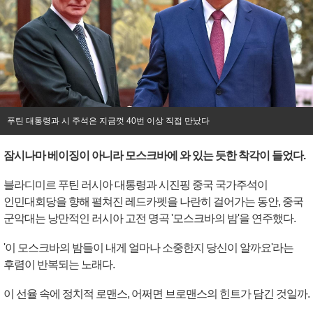
푸틴 대통령과 시 주석은 지금껏 40번 이상 직접 만났다
잠시나마 베이징이 아니라 모스크바에 와 있는 듯한 착각이 들었다.
블라디미르 푸틴 러시아 대통령과 시진핑 중국 국가주석이
인민대회당을 향해 펼쳐진 레드카펫을 나란히 걸어가는 동안, 중국
군악대는 낭만적인 러시아 고전 명곡 '모스크바의 밤'을 연주했다.
'이 모스크바의 밤들이 내게 얼마나 소중한지 당신이 알까요'라는
후렴이 반복되는 노래다.
이 선율 속에 정치적 로맨스, 어쩌면 브로맨스의 힌트가 담긴 것일까.