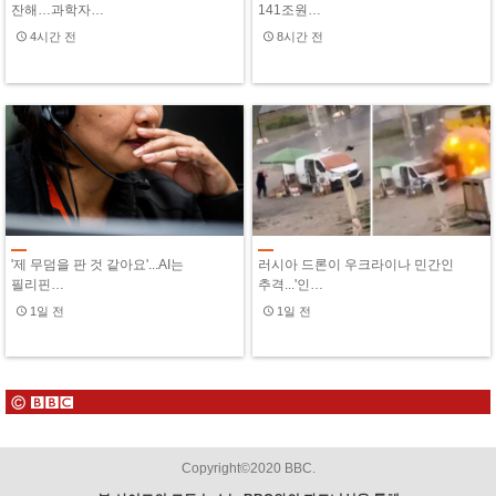
잔해…과학자…
141조원…
4시간 전
8시간 전
'제 무덤을 판 것 같아요'...AI는
러시아 드론이 우크라이나 민간인
필리핀…
추격...'인…
1일 전
1일 전
Copyright©2020 BBC.