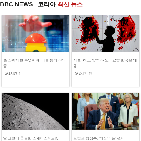
BBC NEWS
코리아
최신 뉴스
'킬스위치'란 무엇이며, 이를 통해 AI의
서울 39도, 방콕 32도…요즘 한국은 왜
공…
동…
1시간 전
2시간 전
달 표면에 충돌한 스페이스X 로켓
트럼프 행정부, '해방의 날' 관세